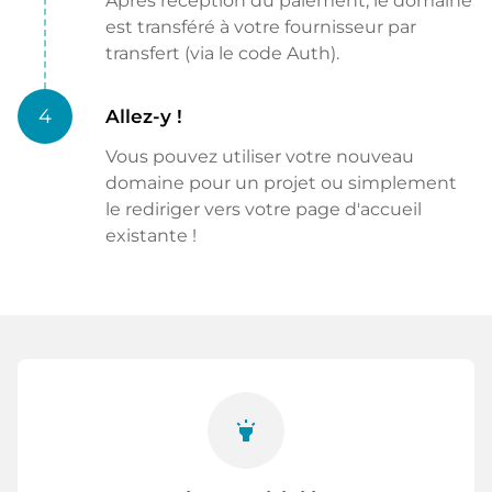
Après réception du paiement, le domaine
est transféré à votre fournisseur par
transfert (via le code Auth).
4
Allez-y !
Vous pouvez utiliser votre nouveau
domaine pour un projet ou simplement
le rediriger vers votre page d'accueil
existante !
highlight