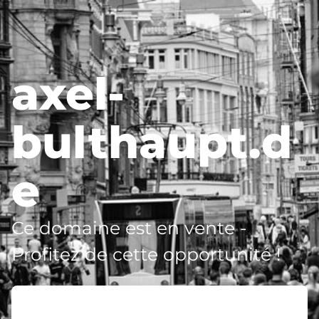
axel-
bulthaupt.d
e
Ce domaine est en vente -
Profitez de cette opportunité !