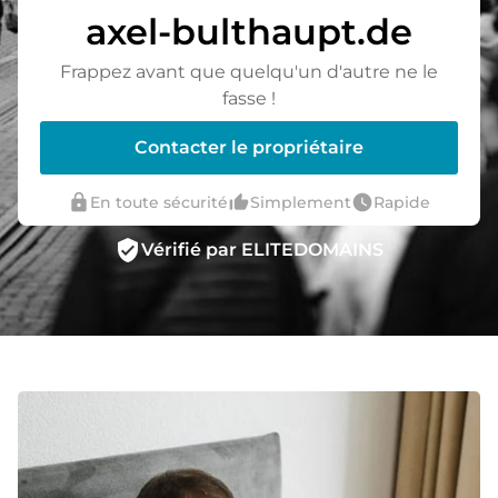
axel-bulthaupt.de
Frappez avant que quelqu'un d'autre ne le
fasse !
Contacter le propriétaire
lock
thumb_up_alt
watch_later
En toute sécurité
Simplement
Rapide
verified_user
Vérifié par ELITEDOMAINS