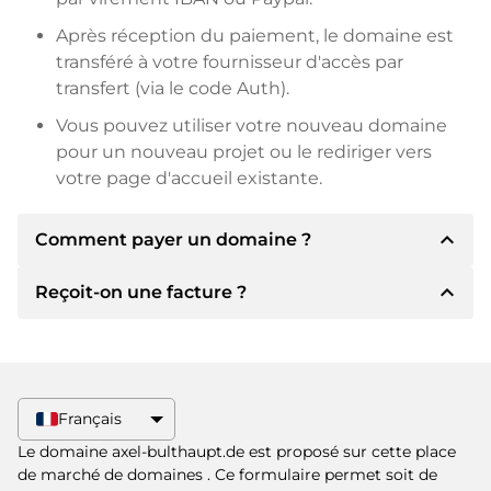
Après réception du paiement, le domaine est
transféré à votre fournisseur d'accès par
transfert (via le code Auth).
Vous pouvez utiliser votre nouveau domaine
pour un nouveau projet ou le rediriger vers
votre page d'accueil existante.
expand_less
Comment payer un domaine ?
expand_less
Reçoit-on une facture ?
Après un accord, le titulaire vous
communiquera les détails du paiement. Le
titulaire vous communiquera alors les détails
Oui, le vendeur vous enverra une facture en
bancaires SEPA et, si vous le souhaitez, vous
bonne et due forme. Si le prix d'achat est plus
proposera Paypal ou d'autres méthodes de
élevé, vous recevrez également un contrat de
Français
paiement.
vente supplémentaire si vous le souhaitez.
Le domaine axel-bulthaupt.de est proposé sur cette place
Veuillez toujours mentionner le nom de
de marché de domaines
. Ce formulaire permet soit de
domaine et le numéro de facture lors du